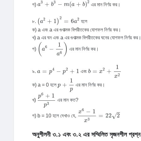
a
3
+
b
3
-
m
(
a
+
b
)
2
2
3
3
+
−
(
+
)
গ)
a
b
m
a
b
এর মান নির্ণয় কর।
(
a
2
+
1
)
2
=
6
a
2
2
2
2
+
1
=
6
(
)
৮.
a
a
হলে
ক) a এবং a এর গুণাত্মক বিপরীতকের যোগফল নির্ণয় কর।
খ) a এর ঘন এবং a এর গুণাত্মক বিপরীতকের ঘনের যোগফল নির্ণয় কর
(
a
6
-
1
a
6
)
1
(
)
6
−
গ)
a
এর মান নির্ণয় কর।
6
a
b
=
x
2
+
1
x
2
1
a
=
p
4
-
p
2
+
1
4
2
2
=
−
+
1
=
+
৯.
a
p
p
এবং
b
x
2
x
p
+
1
p
1
+
ক) a = 0 হলে
p
এর মান নির্ণয় কর।
p
p
6
+
1
p
3
6
+
1
p
খ)
এর মান কত?
3
p
x
6
-
1
x
3
=
22
2
6
−
1
x
=
22
2
√
গ) b = 10 হলে দেখাও যে,
3
x
অনুশীলনী ৩.১ এবং ৩.২ এর সম্মিলিত সৃজনশীল প্রশ্ন