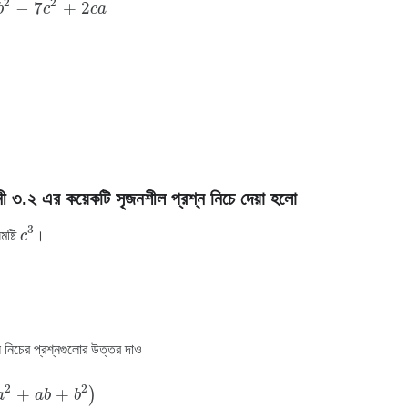
2
2
−
7
+
2
b
c
c
a
ী ৩.২ এর কয়েকটি সৃজনশীল প্রশ্ন নিচে দেয়া হলো
c
3
3
ষ্টি
c
।
 নিচের প্রশ্নগুলোর উত্তর দাও
b
+
b
2
)
2
2
+
+
)
a
a
b
b