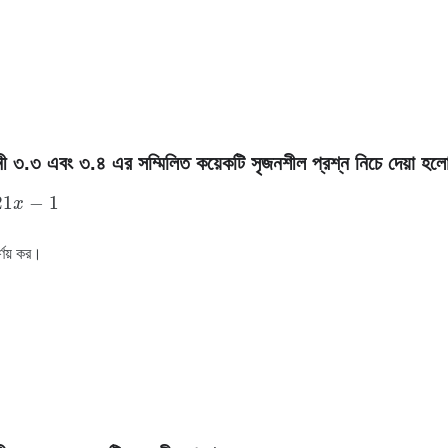
ী ৩.৩ এবং ৩.৪ এর সম্মিলিত কয়েকটি সৃজনশীল প্রশ্ন নিচে দেয়া হল
-
1
21
−
1
x
র্ণয় কর।