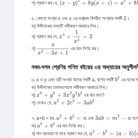
2
2
(
−
)
+
8
(
+
)
=
+
8
গ) প্রমাণ কর যে,
x
y
y
x
z
a
৫. কোনো সংখ্যা x এবং x এর গুণাত্মক বিপরীত সংখ্যার সমষ্টি 2।
ক) উদ্দীপকের তথ্যটি সমীকরণ আকারে লিখ।
x
4
+
1
x
4
=
2
1
4
+
=
2
খ) প্রমাণ কর যে,
x
4
x
x
x
2
-
3
x
+
1
x
গ)
এর মান নির্ণয় কর।
2
−
3
+
1
x
x
নবম-দশম শ্রেণির গণিত বইয়ের ৩য় অধ্যায়ের অনুশীলন
b
2
2
৬. x ও y এমন দুটি সংখ্যা যাদের সমষ্টি a, বর্গের সমষ্টি
b
এর ঘনের সম
ক) উদ্দীপকের তথ্যগুলোকে সমীকরণ আকারে লিখ।
x
6
+
y
6
+
3
x
2
y
2
b
2
6
6
2
2
2
+
+
3
খ)
x
y
x
y
b
এর মান কত?
a
3
+
2
c
3
=
3
a
b
2
3
3
2
+
2
=
3
গ) দেখাও যে,
a
c
a
b
a
2
+
b
2
=
n
3
a
b
=
m
2
-
n
2
2
2
+
=
3
=
−
৭. a+b = m,
a
b
n
এবং
a
b
m
n
হলে
a
3
+
b
3
3
3
+
ক)
a
b
এর মান নির্ণয় কর।
a
3
-
b
3
=
(
a
-
b
)
(
a
2
+
a
3
3
−
=
(
−
)
(
খ) মান ব্যবহার না করে প্রমাণ কর যে,
a
b
a
b