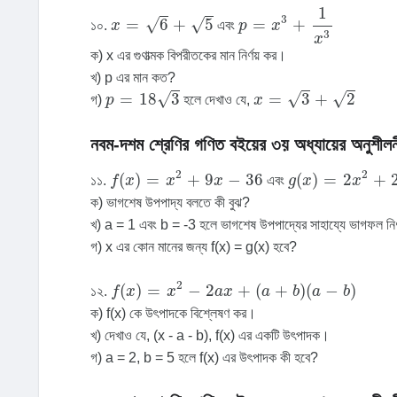
p
=
x
3
+
1
x
3
1
x
=
6
+
5
3
=
6
+
5
=
+
√
√
১০.
x
এবং
p
x
3
x
ক) x এর গুণাত্মক বিপরীতকের মান নির্ণয় কর।
খ) p এর মান কত?
x
=
3
+
2
p
=
18
3
=
18
3
=
3
+
2
√
√
√
গ)
p
হলে দেখাও যে,
x
নবম-দশম শ্রেণির গণিত বইয়ের ৩য় অধ্যায়ের অনুশীলন
f
(
x
)
=
x
2
+
9
x
-
36
g
(
x
)
=
2
x
2
+
21
x
2
2
(
)
=
+
9
−
36
(
)
=
2
+
১১.
f
x
x
x
এবং
g
x
x
ক) ভাগশেষ উপপাদ্য বলতে কী বুঝ?
খ) a = 1 এবং b = -3 হলে ভাগশেষ উপপাদ্যের সাহায্যে ভাগফল নি
গ) x এর কোন মানের জন্য f(x) = g(x) হবে?
f
(
x
)
=
x
2
-
2
a
x
+
(
a
+
b
)
(
a
-
b
)
2
(
)
=
−
2
+
(
+
)
(
−
)
১২.
f
x
x
a
x
a
b
a
b
ক) f(x) কে উৎপাদকে বিশ্লেষণ কর।
খ) দেখাও যে, (x - a - b), f(x) এর একটি উৎপাদক।
গ) a = 2, b = 5 হলে f(x) এর উৎপাদক কী হবে?