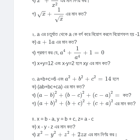
+
খ)
x
এর মান নির্ণয় কর।
2
x
x
+
1
x
1
+
√
গ)
x
এর মান কত?
√
x
২. a এর চতুর্ঘাত থেকে a কে বর্গ করে বিয়োগ করলে বিয়োগফল হয় -1
a
+
1
a
+
1
ক)
a
a
এর মান কত?
a
4
+
1
a
4
+
1
=
0
1
4
+
+
1
=
0
খ) প্রমাণ কর যে,
a
4
a
গ) x+y=12 এবং x-y=2 হলে xy এর মান কত?
a
2
+
b
2
+
c
2
=
14
2
2
2
+
+
=
14
৩. a+b+c=6 এবং
a
b
c
হলে
ক) (ab+bc+ca) এর মান কত?
(
a
-
b
)
2
+
(
b
-
c
)
2
+
(
c
-
a
)
2
=
2
2
2
(
−
)
+
(
−
)
+
(
−
)
=
খ)
a
b
b
c
c
a
কত?
(
a
+
b
)
2
+
(
b
+
c
)
2
+
(
c
+
a
)
2
2
2
2
(
+
)
+
(
+
)
+
(
+
)
গ)
a
b
b
c
c
a
এর মান কত?
৪. x = b - a, y = b + c, z= a - c
ক) x - y - z এর মান কত?
x
2
-
y
2
+
z
2
+
2
z
x
2
2
2
−
+
+
2
খ)
x
y
z
z
x
এর মান নির্ণয় কর।
(
x
-
y
)
2
+
8
y
(
x
+
z
)
=
a
2
+
8
b
2
-
7
c
2
+