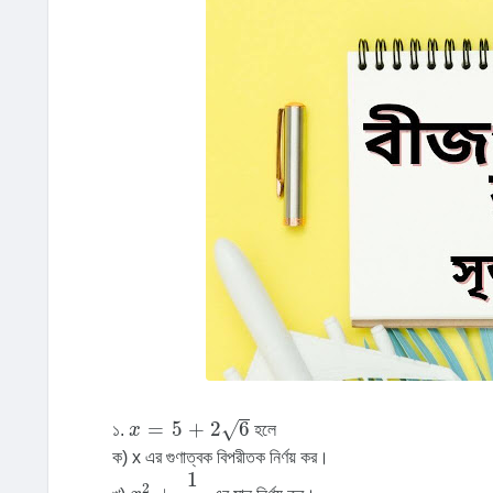
x
=
5
+
2
6
=
5
+
2
6
√
১.
x
হলে
ক) x এর গুণাত্বক বিপরীতক নির্ণয় কর।
x
2
+
1
x
2
1
2