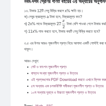
নবম-দশম শ্রেণির গণিত বইয়ের ৩য় অধ্যায়ের অনুশীলন
১৩. টাকায় 12টি লেবু বিক্রি করলে x% ক্ষতি হয়।
ক) লেবুর ক্রয়মূল্য a টাকা হলে, বিক্রয়মূল্য কত?
27
x
2
x
27
খ) 2x% লাভে বিক্রয়মূল্য
টাকা বেশি পাওয়া গেলে টাকায় কয়
2
গ) 11x% লাভ করতে হলে, টাকায় কয়টি লেবু বিক্রি করতে হবে?
৩.৫ এর উপর আরও সৃজনশীল প্রশ্ন নিয়ে আলাদা একটি পোস্টই করা হ
থাকুন।
আরও দেখুন:
সেট ও ফাংশন সৃজনশীল প্রশ্ন
বাস্তব সংখ্যা সৃজনশীল প্রশ্ন ও উত্তর
এই প্রশ্নগুলোর PDF Download করতে এখানে ক্লিক কর
৫ম অধ্যায় এক চলকবিশিষ্ট সমীকরণ সৃজনশীল প্রশ্ন ও উত্তর
১০ম অধ্যায় দূরত্ব ও উচ্চতা সৃজনশীল প্রশ্ন ও উত্তর
Tags:
Math
SSC