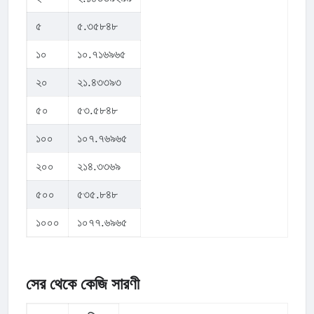
৫
৫.৩৫৮৪৮
১০
১০.৭১৬৯৬৫
২০
২১.৪৩৩৯৩
৫০
৫৩.৫৮৪৮
১০০
১০৭.৭৬৯৬৫
২০০
২১৪.৩৩৬৯
৫০০
৫৩৫.৮৪৮
১০০০
১০৭৭.৬৯৬৫
সের থেকে কেজি সারণী