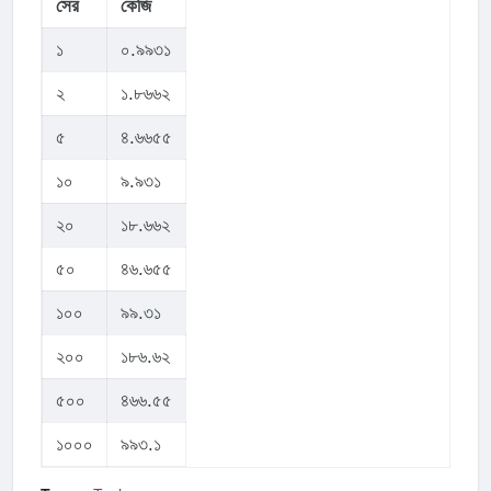
সের
কেজি
১
০.৯৯৩১
২
১.৮৬৬২
৫
৪.৬৬৫৫
১০
৯.৯৩১
২০
১৮.৬৬২
৫০
৪৬.৬৫৫
১০০
৯৯.৩১
২০০
১৮৬.৬২
৫০০
৪৬৬.৫৫
১০০০
৯৯৩.১