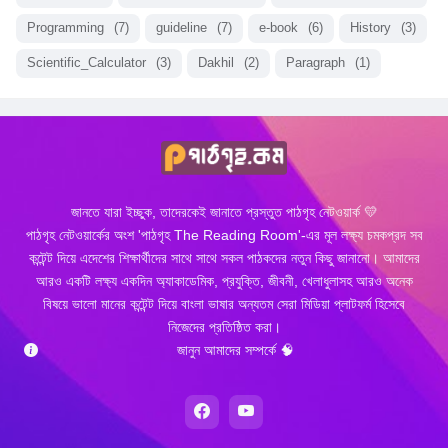
Programming
(7)
guideline
(7)
e-book
(6)
History
(3)
Scientific_Calculator
(3)
Dakhil
(2)
Paragraph
(1)
জানতে যারা ইচ্ছুক, তাদেরকেই জানাতে প্রস্তুত পাঠগৃহ নেটওয়ার্ক 💛
পাঠগৃহ নেটওয়ার্কের অংশ 'পাঠগৃহ The Reading Room'-এর মূল লক্ষ্য চমকপ্রদ সব
কন্টেন্ট দিয়ে এদেশের শিক্ষার্থীদের সাথে সাথে সকল পাঠকদের নতুন কিছু জানানো। আমাদের
আরও একটি লক্ষ্য একদিন অ্যাকাডেমিক, প্রযুক্তি, জীবনী, খেলাধুলাসহ আরও অনেক
বিষয়ে ভালো মানের কন্টেন্ট দিয়ে বাংলা ভাষার অন্যতম সেরা মিডিয়া প্লাটফর্ম হিসেবে
নিজেদের প্রতিষ্ঠিত করা।
জানুন আমাদের সম্পর্কে 🧠