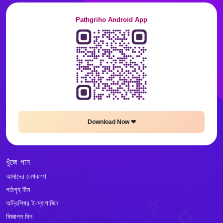
Pathgriho Android App
Download Now ❤
খুঁজে পান
আমাদের লেখকগণ
পাঠগৃহ টিম
অদ্রিশিখর ই-ম্যাগাজিন
বিজ্ঞাপন দিন