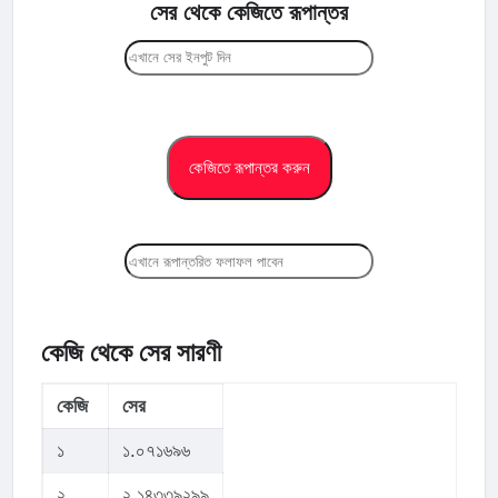
সের থেকে কেজিতে রূপান্তর
কেজি থেকে সের সারণী
কেজি
সের
১
১.০৭১৬৯৬
২
২.১৪৩৩৯২৯৯