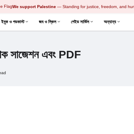
We support Palestine
— Standing for justice, freedom, and hu
ইবুক ও পডকাস্ট
জব ও স্কিল
পেইড সার্ভিস
অন্যান্য
াক সাজেশন এবং PDF
ead