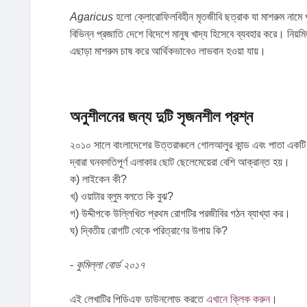
Agaricus
হলো ক্লোরোফিলবিহীন মৃতজীবি ছত্রাক যা মাশরুম নামে পর
বিভিন্ন প্রজাতি দেশে বিদেশে মানুষ খাদ্য হিসেবে ব্যবহার করে। নিয়
এছাড়া মাশরুম চাষ করে আর্থিকভাবেও লাভবান হওয়া যায়।
অনুশীলনের জন্য দুটি সৃজনশীল প্রশ্ন
২০১০ সালে বাংলাদেশের উত্তরাঞ্চলে গোলআলুর কান্ড এবং পাতা একটি
দ্বারা ঘনবসতিপূর্ণ এলাকার ছোট ছেলেমেয়েরা বেশি আক্রান্ত হয়।
ক) লাইকেন কী?
খ) ওয়াটার ব্লুম বলতে কি বুঝ?
গ) উদ্দীপকে উল্লিখিত প্রথম রোগটির পরজীবির গঠন ব্যাখ্যা কর।
ঘ) দ্বিতীয় রোগটি থেকে পরিত্রাণের উপায় কি?
-
কুমিল্লা বোর্ড ২০১৭
এই লেখাটির পিডিএফ ডাউনলোড করতে
এখানে ক্লিক করুন
।