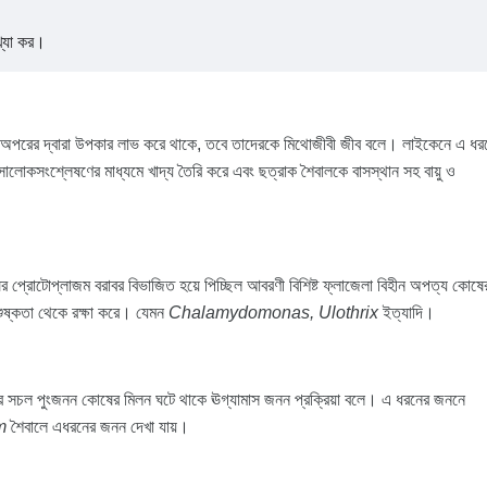
াখ্যা কর।
অপরের দ্বারা উপকার লাভ করে থাকে, তবে তাদেরকে মিথোজীবী জীব বলে। লাইকেনে এ ধর
ালোকসংশ্লেষণের মাধ্যমে খাদ্য তৈরি করে এবং ছত্রাক শৈবালকে বাসস্থান সহ বায়ু ও
।
ের প্রোটোপ্লাজম বরাবর বিভাজিত হয়ে পিচ্ছিল আবরণী বিশিষ্ট ফ্লাজেলা বিহীন অপত্য কোষে
শুষ্কতা থেকে রক্ষা করে। যেমন
Chalamydomonas, Ulothrix
ইত্যাদি।
ষুদ্র সচল পুংজনন কোষের মিলন ঘটে থাকে ঊগ্যামাস জনন প্রক্রিয়া বলে। এ ধরনের জননে
um
শৈবালে এধরনের জনন দেখা যায়।