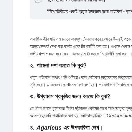
“মিথোজীবীতার একটি প্রকৃষ্ট উদাহারণ হলো লাইকেন”- ব্য
একাধিক জীব যদি এমনভাবে অবস্থান/বসবাস করে যেখানে উভয়ই একে 
আন্তঃসম্পর্ক দেখা যায় বলেই একে মিথোজীবী বলা হয়। এখানে শৈবাল স
জলীয়বাষ্প গ্রহন করে দেয়। এজন্য লাইকেনকে মিথোজীবী বলা হয়।
২. পামেলা দশা বলতে কি বুঝ?
শুষ্ক পরিবেশে অর্থাৎ পানি শুকিয়ে গেলে শোইবাল মাতৃকোষের মাতৃকোষ
সৃষ্টি করে। এ অবস্থাকে পামেলা দশা বলা হয়। পামেলা দশা শৈবালকে 
৩. ঊগ্যামাস প্রকৃতির জনন বলতে কি বুঝ?
যে যৌন জননে বৃহদাকার নিশ্চল স্ত্রীজনন কোষের সাথে অপেক্ষাকৃত ক্
অংশগ্রহনকারী গ্যামিটকে বলা হয় হেটারোগ্যামিটস।
Oedogoni
৪.
Agaricus
এর উপকারিতা লেখ।