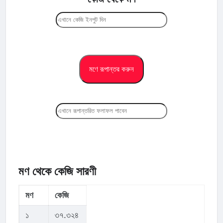
মণ থেকে কেজি সারণী
মণ
কেজি
১
৩৭.৩২৪