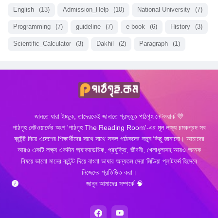
English
(13)
Admission_Help
(10)
National-University
(7)
Programming
(7)
guideline
(7)
e-book
(6)
History
(3)
Scientific_Calculator
(3)
Dakhil
(2)
Paragraph
(1)
জানতে যারা ইচ্ছুক, তাদেরকেই জানাতে প্রস্তুত পাঠগৃহ নেটওয়ার্ক 💛
পাঠগৃহ নেটওয়ার্কের অংশ 'পাঠগৃহ The Reading Room'-এর মূল লক্ষ্য চমকপ্রদ সব
কন্টেন্ট দিয়ে এদেশের শিক্ষার্থীদের সাথে সাথে সকল পাঠকদের নতুন কিছু জানানো। আমাদের
আরও একটি লক্ষ্য একদিন অ্যাকাডেমিক, প্রযুক্তি, জীবনী, খেলাধুলাসহ আরও অনেক
বিষয়ে ভালো মানের কন্টেন্ট দিয়ে বাংলা ভাষার অন্যতম সেরা মিডিয়া প্লাটফর্ম হিসেবে
নিজেদের প্রতিষ্ঠিত করা।
জানুন আমাদের সম্পর্কে 🧠