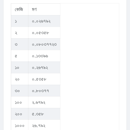
কেজি
মণ
১
০.০২৬৭৯২
২
০.০৫৩৫৮
৩
০.০৮০৩৭৭২৩
৫
০.১৩৩৯৬
১০
০.২৬৭৯২
২০
০.৫৩৫৮
৩০
০.৮০৩৭৭
১০০
২.৬৭৯২
২০০
৫.৩৫৮
১০০০
২৬.৭৯২