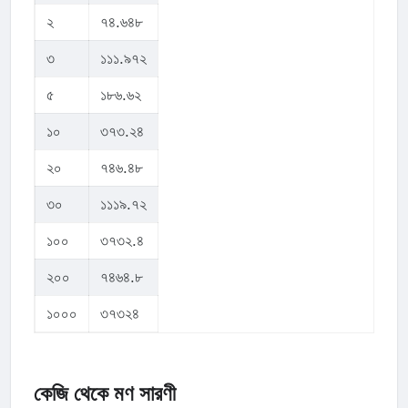
২
৭৪.৬৪৮
৩
১১১.৯৭২
৫
১৮৬.৬২
১০
৩৭৩.২৪
২০
৭৪৬.৪৮
৩০
১১১৯.৭২
১০০
৩৭৩২.৪
২০০
৭৪৬৪.৮
১০০০
৩৭৩২৪
কেজি থেকে মণ সারণী