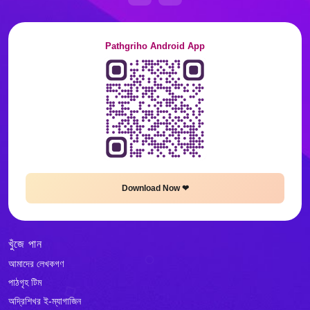
Pathgriho Android App
Download Now ❤
খুঁজে পান
আমাদের লেখকগণ
পাঠগৃহ টিম
অদ্রিশিখর ই-ম্যাগাজিন