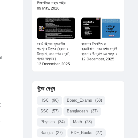
শিক্ষার্থীদের সহজ গাইড
09 May, 2026
বোর্ড বইয়ের সৃজনশীল
ব্যবসার উৎপত্তি ও
প্রশ্নের উত্তর (ব্যবসায়
ক্রমবিকাশ: নবম দশম শ্রেণি
উদ্যোগ, নবম-দশম শ্রেণি,
ব্যবসায় উদ্যোগ ১ম অধ্যায়
র
প্রথম অধ্যায়)
12 December, 2025
13 December, 2025
খুঁজে দেখুন
HSC
(96)
Board_Exams
(58)
ই
SSC
(57)
Bangladesh
(37)
ং
Physics
(34)
Math
(28)
Bangla
(27)
PDF_Books
(27)