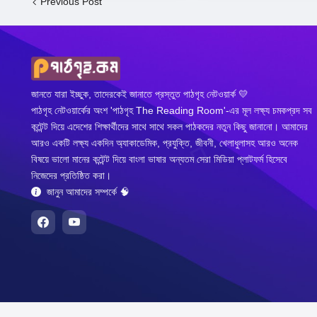
Previous Post
জানতে যারা ইচ্ছুক, তাদেরকেই জানাতে প্রস্তুত পাঠগৃহ নেটওয়ার্ক 💛
পাঠগৃহ নেটওয়ার্কের অংশ 'পাঠগৃহ The Reading Room'-এর মূল লক্ষ্য চমকপ্রদ সব
কন্টেন্ট দিয়ে এদেশের শিক্ষার্থীদের সাথে সাথে সকল পাঠকদের নতুন কিছু জানানো। আমাদের
আরও একটি লক্ষ্য একদিন অ্যাকাডেমিক, প্রযুক্তি, জীবনী, খেলাধুলাসহ আরও অনেক
বিষয়ে ভালো মানের কন্টেন্ট দিয়ে বাংলা ভাষার অন্যতম সেরা মিডিয়া প্লাটফর্ম হিসেবে
নিজেদের প্রতিষ্ঠিত করা।
জানুন আমাদের সম্পর্কে 🧠