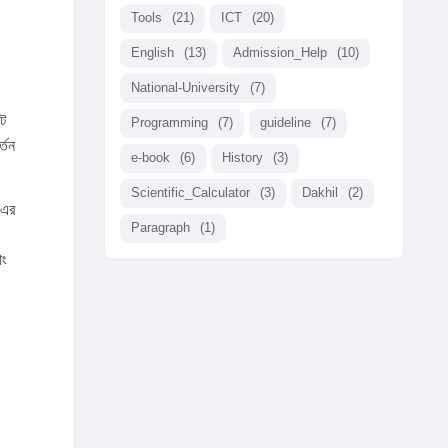
Tools
(21)
ICT
(20)
English
(13)
Admission_Help
(10)
National-University
(7)
টে
Programming
(7)
guideline
(7)
্তন
e-book
(6)
History
(3)
Scientific_Calculator
(3)
Dakhil
(2)
 এর
Paragraph
(1)
াং