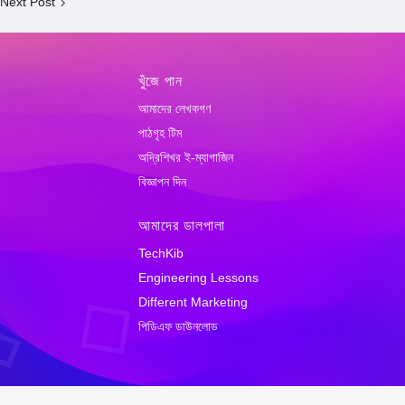
Next Post
খুঁজে পান
আমাদের লেখকগণ
পাঠগৃহ টিম
অদ্রিশিখর ই-ম্যাগাজিন
বিজ্ঞাপন দিন
আমাদের ডালপালা
TechKib
Engineering Lessons
Different Marketing
পিডিএফ ডাউনলোড