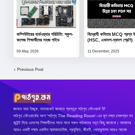
কম্পিউটারের হার্ডওয়্যার পরিচিতি: স্কুল-
বিদ্রোহী কবিতার MCQ প্রশ্ন 
কলেজ শিক্ষার্থীদের সহজ গাইড
(HSC, একাদশ-দ্বাদশ শ্রেণি)
09 May, 2026
11 December, 2025
Previous Post
জানতে যারা ইচ্ছুক, তাদেরকেই জানাতে প্রস্তুত পাঠগৃহ নেটওয়ার্ক 💛
পাঠগৃহ নেটওয়ার্কের অংশ 'পাঠগৃহ The Reading Room'-এর মূল লক্ষ্য চমকপ্রদ সব
কন্টেন্ট দিয়ে এদেশের শিক্ষার্থীদের সাথে সাথে সকল পাঠকদের নতুন কিছু জানানো। আমাদের
আরও একটি লক্ষ্য একদিন অ্যাকাডেমিক, প্রযুক্তি, জীবনী, খেলাধুলাসহ আরও অনেক