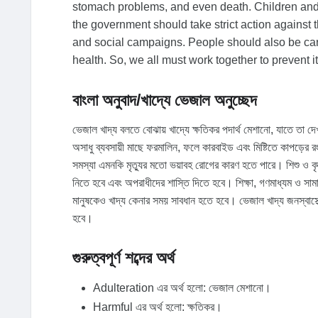
stomach problems, and even death. Children and e
the government should take strict action against
and social campaigns. People should also be caref
health. So, we all must work together to prevent 
বাংলা অনুবাদ/খাদ্যে ভেজাল অনুচ্ছেদ
ভেজাল খাদ্য বলতে বোঝায় খাদ্যে ক্ষতিকর পদার্থ মেশানো, যাতে তা 
অসাধু ব্যবসায়ী মাছে ফরমালিন, ফলে কারবাইড এবং মিষ্টিতে কাপড়ের রং 
সমস্যা এমনকি মৃত্যুর মতো ভয়াবহ রোগের কারণ হতে পারে। শিশু ও বৃদ
নিতে হবে এবং অপরাধীদের শাস্তি দিতে হবে। শিক্ষা, গণমাধ্যম ও সা
মানুষকেও খাদ্য কেনার সময় সাবধান হতে হবে। ভেজাল খাদ্য জনস্বাস্
হবে।
গুরুত্বপূর্ণ শব্দের অর্থ
Adulteration এর অর্থ হলো: ভেজাল মেশানো।
Harmful এর অর্থ হলো: ক্ষতিকর।