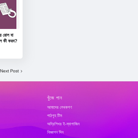
য় রোল বা
ললে কী করব?
Next Post
খুঁজে পান
আমাদের লেখকগণ
পাঠগৃহ টিম
অদ্রিশিখর ই-ম্যাগাজিন
বিজ্ঞাপন দিন