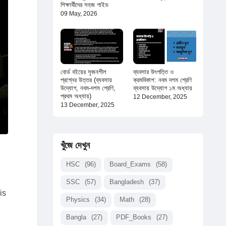
শিক্ষার্থীদের সহজ গাইড
09 May, 2026
বোর্ড বইয়ের সৃজনশীল
ব্যবসার উৎপত্তি ও
প্রশ্নের উত্তর (ব্যবসায়
ক্রমবিকাশ: নবম দশম শ্রেণি
উদ্যোগ, নবম-দশম শ্রেণি,
ব্যবসায় উদ্যোগ ১ম অধ্যায়
প্রথম অধ্যায়)
12 December, 2025
13 December, 2025
খুঁজে দেখুন
HSC
(96)
Board_Exams
(58)
SSC
(57)
Bangladesh
(37)
is
Physics
(34)
Math
(28)
d
Bangla
(27)
PDF_Books
(27)