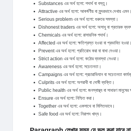
Substances এর অর্থ হলো: পদার্থ বা বস্তু।
Attractive এর অর্থ হলো: আকর্ষণীয় বা সুন্দরভাবে দেখায় এমন
Serious problem এর অর্থ হলো: গুরুতর সমস্যা।
Dishonest traders এর অর্থ হলো: অসাধু বা প্রতারক ব্যব
Chemicals এর অর্থ হলো: রাসায়নিক পদার্থ।
Affected এর অর্থ হলো: ক্ষতিগ্রস্ত হওয়া বা প্রভাবিত হওয়া
Prevent এর অর্থ হলো: প্রতিরোধ করা বা বাধা দেওয়া।
Strict action এর অর্থ হলো: কঠোর ব্যবস্থা নেওয়া।
Awareness এর অর্থ হলো: সচেতনতা।
Campaigns এর অর্থ হলো: প্রচারাভিযান বা সচেতনতা কার্য
Culprits এর অর্থ হলো: অপরাধী বা দোষী ব্যক্তি।
Public health এর অর্থ হলো: জনস্বাস্থ্য বা সাধারণ মানুষের স্
Ensure এর অর্থ হলো: নিশ্চিত করা।
Together এর অর্থ হলো: একসাথে বা মিলিতভাবে।
Safe food এর অর্থ হলো: নিরাপদ খাদ্য।
Paragraph লেখার সময় যে ভুল করা যাবে ন