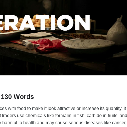
n 130 Words
with food to make it look attractive or increase its quantity. It 
raders use chemicals like formalin in fish, carbide in fruits, an
ry harmful to health and may cause serious diseases like cancer,