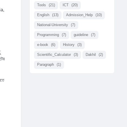
Tools
(21)
ICT
(20)
ia,
English
(13)
Admission_Help
(10)
National-University
(7)
Programming
(7)
guideline
(7)
e-book
(6)
History
(3)
ু
Scientific_Calculator
(3)
Dakhil
(2)
টের
Paragraph
(1)
রতে