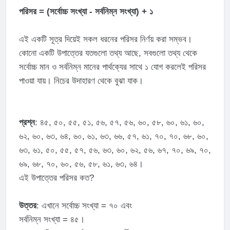
পরিসর = (সর্বোচ্চ সংখ্যা - সর্বনিম্ন সংখ্যা) + ১
এই একটি সূত্র দিয়েই সকল ধরনের পরিসর নির্ণয় করা সম্ভব।
কোনো একটি উপাত্তের যতগুলো তথ্য আছে, সবগুলো তথ্য থেকে
সর্বোচ্চ মান ও সর্বনিম্ন মানের পার্থক্যের সাথে ১ যোগ করলেই পরিসর
পাওয়া যায়। নিচের উদাহারণ থেকে বুঝা যাক।
প্রশ্ন
: ৪৫, ৫০, ৫৫, ৫১, ৫৬, ৫৭, ৫৬, ৬০, ৫৮, ৬০, ৬১, ৬০,
৬২, ৬০, ৬৩, ৬৪, ৬০, ৬১, ৬৩, ৬৬, ৫৭, ৬১, ৭০, ৭০, ৬৮, ৬০,
৬৩, ৬১, ৫০, ৫৫, ৫৭, ৫৬, ৬৩, ৬০, ৬২, ৫৬, ৬৭, ৭০, ৬৯, ৭০,
৬৯, ৬৮, ৭০, ৬০, ৫৬, ৫৮, ৬১, ৬৩, ৬৪।
এই উপাত্তের পরিসর কত?
উত্তর
: এখানে সর্বোচ্চ সংখ্যা = ৭০ এবং
সর্বনিম্ন সংখ্যা = ৪৫।