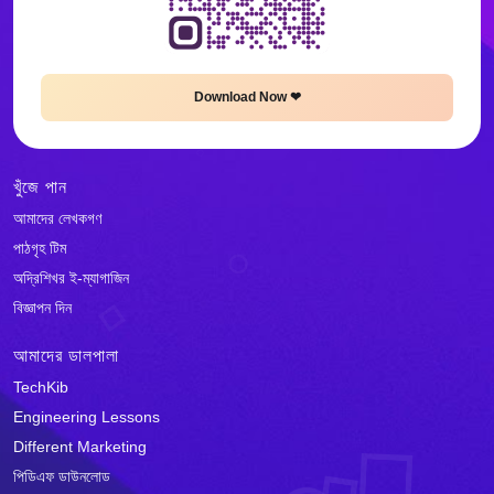
Download Now ❤
খুঁজে পান
আমাদের লেখকগণ
পাঠগৃহ টিম
অদ্রিশিখর ই-ম্যাগাজিন
বিজ্ঞাপন দিন
আমাদের ডালপালা
TechKib
Engineering Lessons
Different Marketing
পিডিএফ ডাউনলোড