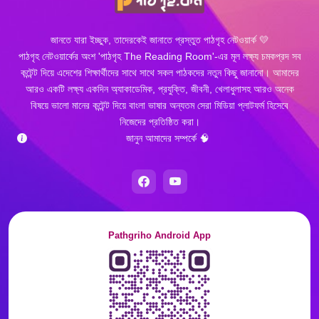
জানতে যারা ইচ্ছুক, তাদেরকেই জানাতে প্রস্তুত পাঠগৃহ নেটওয়ার্ক 💛
পাঠগৃহ নেটওয়ার্কের অংশ 'পাঠগৃহ The Reading Room'-এর মূল লক্ষ্য চমকপ্রদ সব
কন্টেন্ট দিয়ে এদেশের শিক্ষার্থীদের সাথে সাথে সকল পাঠকদের নতুন কিছু জানানো। আমাদের
আরও একটি লক্ষ্য একদিন অ্যাকাডেমিক, প্রযুক্তি, জীবনী, খেলাধুলাসহ আরও অনেক
বিষয়ে ভালো মানের কন্টেন্ট দিয়ে বাংলা ভাষার অন্যতম সেরা মিডিয়া প্লাটফর্ম হিসেবে
নিজেদের প্রতিষ্ঠিত করা।
জানুন আমাদের সম্পর্কে 🧠
Pathgriho Android App